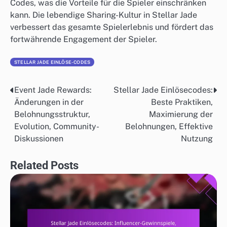
Codes, was die Vorteile für die Spieler einschränken
kann. Die lebendige Sharing-Kultur in Stellar Jade
verbessert das gesamte Spielerlebnis und fördert das
fortwährende Engagement der Spieler.
STELLAR JADE EINLÖSE-CODES
Event Jade Rewards:
Stellar Jade Einlösecodes:
Post
Änderungen in der
Beste Praktiken,
navigation
Belohnungsstruktur,
Maximierung der
Evolution, Community-
Belohnungen, Effektive
Diskussionen
Nutzung
Related Posts