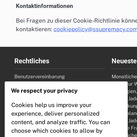
Kontaktinformationen
Bei Fragen zu dieser Cookie-Richtlinie könn
kontaktieren:
cookiepolicy@ssupremacy.co
Rechtliches
Neueste
Benutzervereinbarung
Monatliche
Cookies und Tracking
Tipps zur 
We respect your privacy
Ihre Privatsphäre
Strategien
Über
Stellar Jad
Cookies help us improve your
Kontakt aufnehmen
Auswirkung
experience, deliver personalized
Spielbalan
Stellar Ja
content, and analyze traffic. You can
Häufige Fr
choose which cookies to allow by
Monatliche