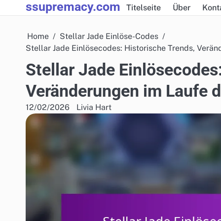
ssupremacy.com
Skip
Titelseite
Über
Kont
to
content
Home
Stellar Jade Einlöse-Codes
Stellar Jade Einlösecodes: Historische Trends, Verän
Stellar Jade Einlösecodes
Veränderungen im Laufe de
12/02/2026
Livia Hart