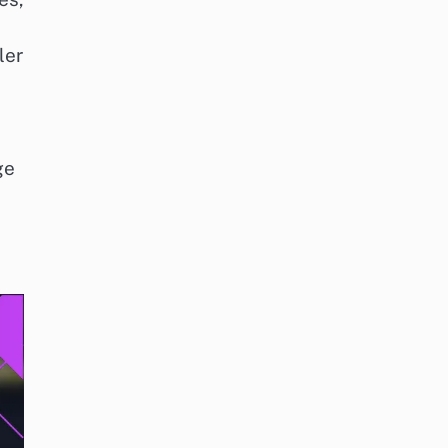
ler
ge