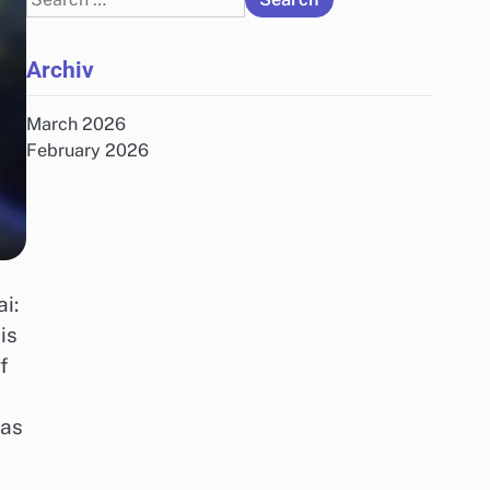
for:
Archiv
March 2026
February 2026
i:
is
f
das